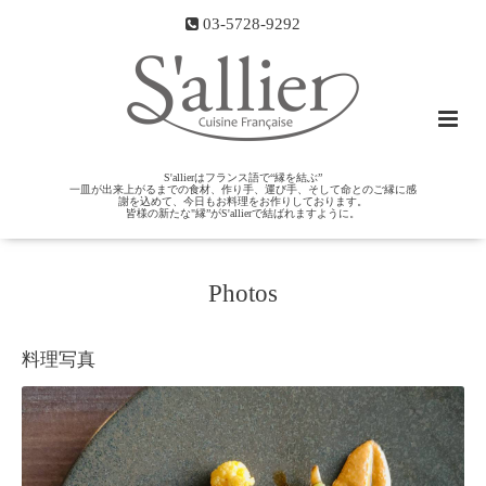
03-5728-9292
S'allierはフランス語で“縁を結ぶ”
一皿が出来上がるまでの食材、作り手、運び手、そして命とのご縁に感
謝を込めて、今日もお料理をお作りしております。
皆様の新たな"縁”がS'allierで結ばれますように。
Photos
料理写真