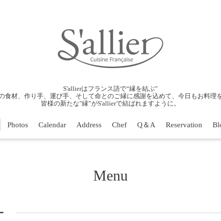
S'allierはフランス語で“縁を結ぶ”
の食材、作り手、運び手、そして命とのご縁に感謝を込めて、今日もお料理
皆様の新たな"縁”がS'allierで結ばれますように。
Photos
Calendar
Address
Chef
Q＆A
Reservation
Bl
Menu
ー