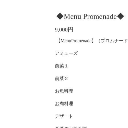
◆Menu Promenade◆
9,000円
【
MenuPromenade
】（プロムナード
アミューズ
前菜１
前菜２
お魚料理
お肉料理
デザート