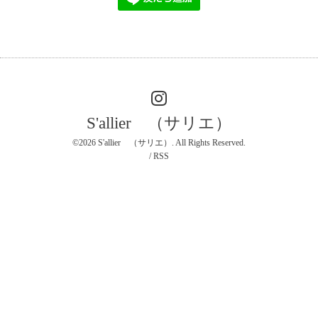
S'allier （サリエ）
©2026
S'allier （サリエ）
. All Rights Reserved.
/
RSS