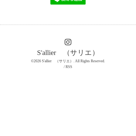
S'allier （サリエ）
©2026
S'allier （サリエ）
. All Rights Reserved.
/
RSS