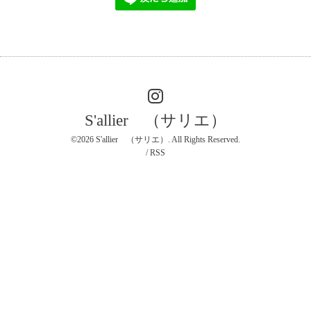
S'allier （サリエ）
©2026
S'allier （サリエ）
. All Rights Reserved.
/
RSS