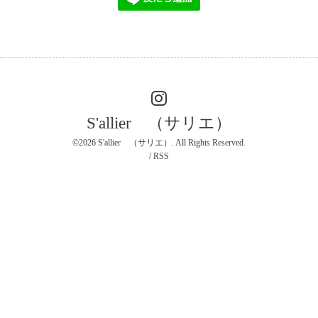
S'allier （サリエ）
©2026
S'allier （サリエ）
. All Rights Reserved.
/
RSS