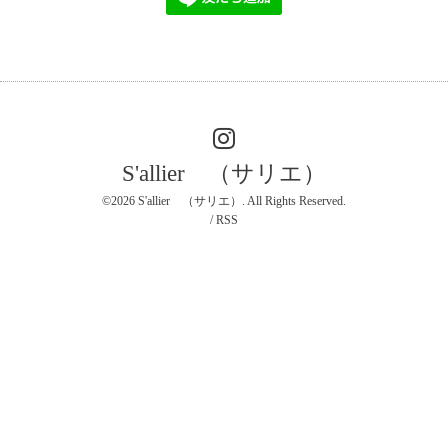
S'allier （サリエ）
©2026
S'allier （サリエ）
. All Rights Reserved.
/
RSS